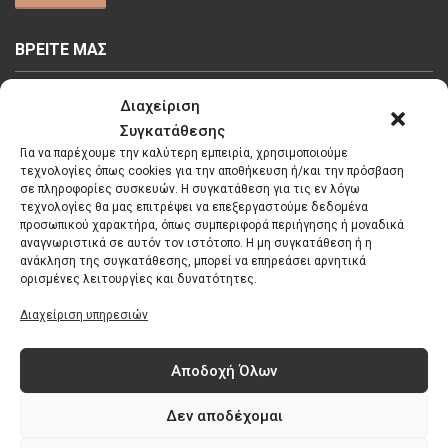
ΒΡΕΙΤΕ ΜΑΣ
Διαχείριση
Συγκατάθεσης
Για να παρέχουμε την καλύτερη εμπειρία, χρησιμοποιούμε
τεχνολογίες όπως cookies για την αποθήκευση ή/και την πρόσβαση
Κάντε κλικ στο κουμπί 'Συμφωνώ' για να
σε πληροφορίες συσκευών. Η συγκατάθεση για τις εν λόγω
τεχνολογίες θα μας επιτρέψει να επεξεργαστούμε δεδομένα
ενεργοποιήσετε το Google maps.
προσωπικού χαρακτήρα, όπως συμπεριφορά περιήγησης ή μοναδικά
Πολιτική Cookies
αναγνωριστικά σε αυτόν τον ιστότοπο. Η μη συγκατάθεση ή η
ανάκληση της συγκατάθεσης, μπορεί να επηρεάσει αρνητικά
Συμφωνώ
ορισμένες λειτουργίες και δυνατότητες.
Διαχείριση υπηρεσιών
Αποδοχή Όλων
Δεν αποδέχομαι