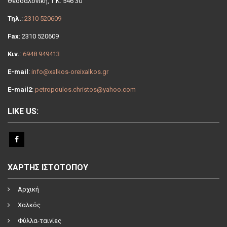
Θεσσαλονίκη, Τ.Κ. 546 30
Τηλ.
:
2310 520609
Fax
: 2310 520609
Κιν.
:
6948 949413
E-mail
:
info@xalkos-oreixalkos.gr
E-mail2
:
petropoulos.christos@yahoo.com
LIKE US:
ΧΑΡΤΗΣ ΙΣΤΟΤΟΠΟΥ
Αρχική
Χαλκός
Φύλλα-ταινίες