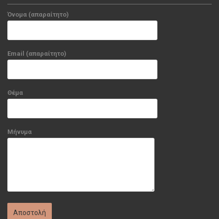
Όνομα (απαραίτητο)
Email (απαραίτητο)
Θέμα
Μήνυμα