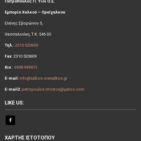
Πετρόπουλος Π. Υιοί Ο.Ε.
Εμπορία Χαλκού – Ορείχαλκου
Ελένης Σβoρώνου 5,
Θεσσαλονίκη, Τ.Κ. 546 30
Τηλ.
:
2310 520609
Fax
: 2310 520609
Κιν.
:
6948 949413
E-mail
:
info@xalkos-oreixalkos.gr
E-mail2
:
petropoulos.christos@yahoo.com
LIKE US:
ΧΑΡΤΗΣ ΙΣΤΟΤΟΠΟΥ