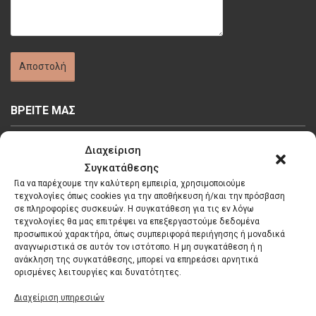
ΒΡΕΙΤΕ ΜΑΣ
Διαχείριση
Συγκατάθεσης
Για να παρέχουμε την καλύτερη εμπειρία, χρησιμοποιούμε
τεχνολογίες όπως cookies για την αποθήκευση ή/και την πρόσβαση
Κάντε κλικ στο κουμπί 'Συμφωνώ' για να
σε πληροφορίες συσκευών. Η συγκατάθεση για τις εν λόγω
τεχνολογίες θα μας επιτρέψει να επεξεργαστούμε δεδομένα
ενεργοποιήσετε το Google maps.
προσωπικού χαρακτήρα, όπως συμπεριφορά περιήγησης ή μοναδικά
Πολιτική Cookies
αναγνωριστικά σε αυτόν τον ιστότοπο. Η μη συγκατάθεση ή η
ανάκληση της συγκατάθεσης, μπορεί να επηρεάσει αρνητικά
Συμφωνώ
ορισμένες λειτουργίες και δυνατότητες.
Διαχείριση υπηρεσιών