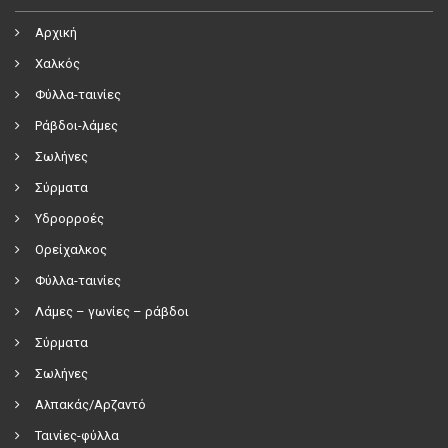
Αρχική
Χαλκός
Φύλλα-ταινίες
Ράβδοι-λάμες
Σωλήνες
Σύρματα
Υδρορροές
Ορείχαλκος
Φύλλα-ταινίες
Λάμες – γωνίες – ράβδοι
Σύρματα
Σωλήνες
Αλπακάς/Αρζαντό
Ταινίες-φύλλα