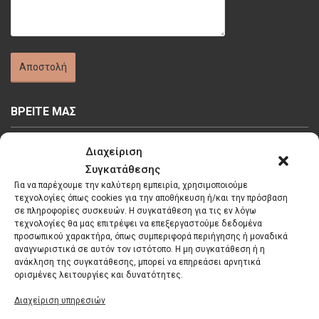
ΒΡΕΙΤΕ ΜΑΣ
Διαχείριση
Συγκατάθεσης
Για να παρέχουμε την καλύτερη εμπειρία, χρησιμοποιούμε
τεχνολογίες όπως cookies για την αποθήκευση ή/και την πρόσβαση
Κάντε κλικ στο κουμπί 'Συμφωνώ' για να
σε πληροφορίες συσκευών. Η συγκατάθεση για τις εν λόγω
τεχνολογίες θα μας επιτρέψει να επεξεργαστούμε δεδομένα
ενεργοποιήσετε το Google maps.
προσωπικού χαρακτήρα, όπως συμπεριφορά περιήγησης ή μοναδικά
Πολιτική Cookies
αναγνωριστικά σε αυτόν τον ιστότοπο. Η μη συγκατάθεση ή η
ανάκληση της συγκατάθεσης, μπορεί να επηρεάσει αρνητικά
Συμφωνώ
ορισμένες λειτουργίες και δυνατότητες.
Διαχείριση υπηρεσιών