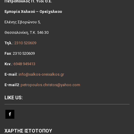
Πετρόπουλος Π. Υιοί Ο.Ε.
Εμπορία Χαλκού – Ορείχαλκου
Ελένης Σβoρώνου 5,
Θεσσαλονίκη, Τ.Κ. 546 30
Τηλ.
:
2310 520609
Fax
: 2310 520609
Κιν.
:
6948 949413
E-mail
:
info@xalkos-oreixalkos.gr
E-mail2
:
petropoulos.christos@yahoo.com
LIKE US:
ΧΑΡΤΗΣ ΙΣΤΟΤΟΠΟΥ