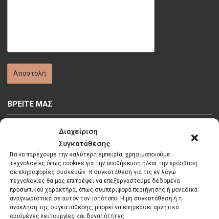
ΒΡΕΙΤΕ ΜΑΣ
Διαχείριση
Συγκατάθεσης
Για να παρέχουμε την καλύτερη εμπειρία, χρησιμοποιούμε
τεχνολογίες όπως cookies για την αποθήκευση ή/και την πρόσβαση
Κάντε κλικ στο κουμπί 'Συμφωνώ' για να
σε πληροφορίες συσκευών. Η συγκατάθεση για τις εν λόγω
τεχνολογίες θα μας επιτρέψει να επεξεργαστούμε δεδομένα
ενεργοποιήσετε το Google maps.
προσωπικού χαρακτήρα, όπως συμπεριφορά περιήγησης ή μοναδικά
Πολιτική Cookies
αναγνωριστικά σε αυτόν τον ιστότοπο. Η μη συγκατάθεση ή η
ανάκληση της συγκατάθεσης, μπορεί να επηρεάσει αρνητικά
Συμφωνώ
ορισμένες λειτουργίες και δυνατότητες.