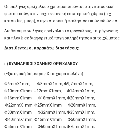
Οι σωλήνες ορείχαλκου χρησιμοποιούνται στην κατασκευή
φωτιστικών, στην αρχιτεκτονική εσωτερικού χώρου (π.χ.
κατοικίες, μπαρ), στην κατασκευή εκκλησιαστικών ειδών κ.α.
Διαθέτουμε σωλήνες ορείχαλκου στρογγυλούς, τετράγωνους
και πλακέ, σε διαφορετικά πάχη σκληρότητας και τοιχώματος.
Διατίθενται οι παρακάτω διαστάσεις:
α)
ΚΥΛΙΝΔΡΙΚΟΙ ΣΩΛΗΝΕΣ ΟΡΕΙΧΑΛΚΟΥ
(Εξωτερική διάμετρος Χ τοίχωμα σωλήνα)
Φ6mmΧ1mm, Φ8mmΧ1mm, Φ9,7mmΧ1mm,
Φ10mmΧ1mm, Φ12mmΧ1mm, Φ14mmΧ1mm,
Φ16mmΧ1mm, Φ18mmΧ1mm, Φ20mmΧ1mm,
Φ22mmΧ1mm, Φ25mmΧ1mm, Φ28mmΧ1mm,
Φ30mmΧ1mm, Φ32mmΧ1mm, Φ35mmΧ1mm,
Φ40mmΧ1mm, Φ45mmΧ1mm, Φ50mmΧ1mm,
Φ55mmΧ1mm, Φ60mmΧ1mm, Φ70mmΧ1mm,