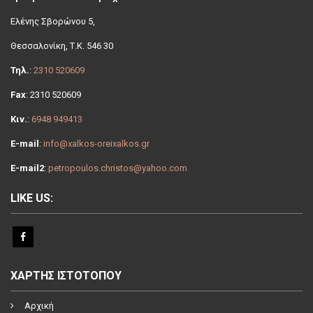
Ελένης Σβoρώνου 5,
Θεσσαλονίκη, Τ.Κ. 546 30
Τηλ.
:
2310 520609
Fax
: 2310 520609
Κιν.
:
6948 949413
E-mail
:
info@xalkos-oreixalkos.gr
E-mail2
:
petropoulos.christos@yahoo.com
LIKE US:
ΧΑΡΤΗΣ ΙΣΤΟΤΟΠΟΥ
Αρχική