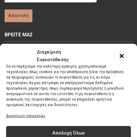
ΒΡΕΙΤΕ ΜΑΣ
Διαχείριση
Συγκατάθεσης
Για να παρέχουμε την καλύτερη εμπειρία, χρησιμοποιούμε
τεχνολογίες όπως cookies για την αποθήκευση ή/και την πρόσβαση
Κάντε κλικ στο κουμπί 'Συμφωνώ' για να
σε πληροφορίες συσκευών. Η συγκατάθεση για τις εν λόγω
τεχνολογίες θα μας επιτρέψει να επεξεργαστούμε δεδομένα
ενεργοποιήσετε το Google maps.
προσωπικού χαρακτήρα, όπως συμπεριφορά περιήγησης ή μοναδικά
Πολιτική Cookies
αναγνωριστικά σε αυτόν τον ιστότοπο. Η μη συγκατάθεση ή η
ανάκληση της συγκατάθεσης, μπορεί να επηρεάσει αρνητικά
Συμφωνώ
ορισμένες λειτουργίες και δυνατότητες.
Διαχείριση υπηρεσιών
Αποδοχή Όλων