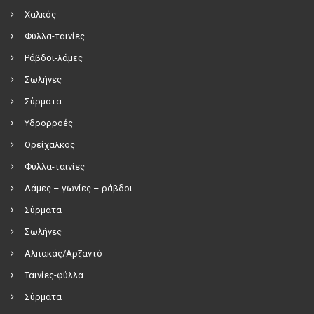
Χαλκός
Φύλλα-ταινίες
Ράβδοι-λάμες
Σωλήνες
Σύρματα
Υδρορροές
Ορείχαλκος
Φύλλα-ταινίες
Λάμες – γωνίες – ράβδοι
Σύρματα
Σωλήνες
Αλπακάς/Αρζαντό
Ταινίες-φύλλα
Σύρματα