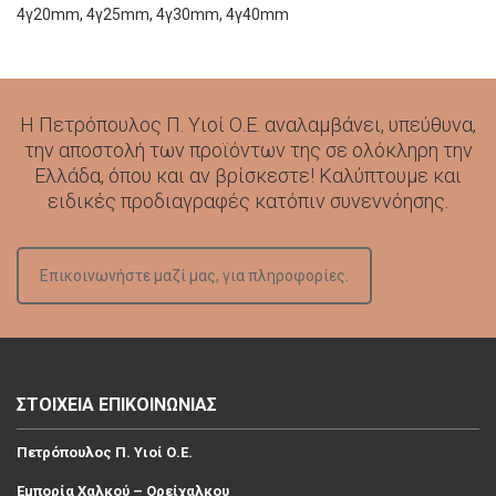
4γ20mm, 4γ25mm, 4γ30mm, 4γ40mm
Η Πετρόπουλος Π. Υιοί Ο.Ε. αναλαμβάνει, υπεύθυνα,
την αποστολή των προϊόντων της σε ολόκληρη την
Ελλάδα, όπου και αν βρίσκεστε! Καλύπτουμε και
ειδικές προδιαγραφές κατόπιν συνεννόησης.
Επικοινωνήστε μαζί μας, για πληροφορίες.
ΣΤΟΙΧΕΙΑ ΕΠΙΚΟΙΝΩΝΙΑΣ
Πετρόπουλος Π. Υιοί Ο.Ε.
Εμπορία Χαλκού – Ορείχαλκου