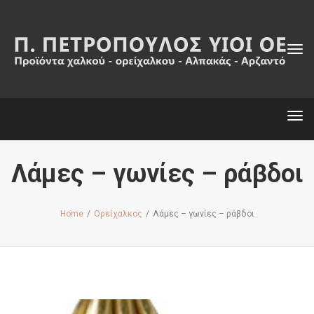
Tog
navi
Tog
navi
Λάμες – γωνίες – ράβδοι
Home
/
Ορείχαλκος
/
Λάμες – γωνίες – ράβδοι