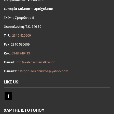
Εμπορία Χαλκού – Ορείχαλκου
Ελένης Σβoρώνου 5,
Θεσσαλονίκη, Τ.Κ. 546 30
Τηλ.
:
2310 520609
Fax
: 2310 520609
Κιν.
:
6948 949413
E-mail
:
info@xalkos-oreixalkos.gr
E-mail2
:
petropoulos.christos@yahoo.com
LIKE US:
ΧΑΡΤΗΣ ΙΣΤΟΤΟΠΟΥ