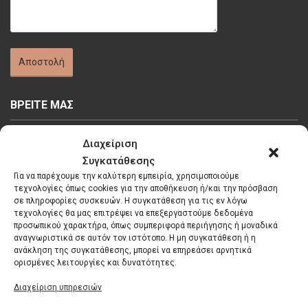
ΒΡΕΙΤΕ ΜΑΣ
Διαχείριση
Συγκατάθεσης
Για να παρέχουμε την καλύτερη εμπειρία, χρησιμοποιούμε
τεχνολογίες όπως cookies για την αποθήκευση ή/και την πρόσβαση
Κάντε κλικ στο κουμπί 'Συμφωνώ' για να
σε πληροφορίες συσκευών. Η συγκατάθεση για τις εν λόγω
τεχνολογίες θα μας επιτρέψει να επεξεργαστούμε δεδομένα
ενεργοποιήσετε το Google maps.
προσωπικού χαρακτήρα, όπως συμπεριφορά περιήγησης ή μοναδικά
Πολιτική Cookies
αναγνωριστικά σε αυτόν τον ιστότοπο. Η μη συγκατάθεση ή η
ανάκληση της συγκατάθεσης, μπορεί να επηρεάσει αρνητικά
Συμφωνώ
ορισμένες λειτουργίες και δυνατότητες.
Διαχείριση υπηρεσιών