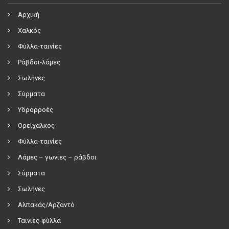
Αρχική
Χαλκός
Φύλλα-ταινίες
Ράβδοι-λάμες
Σωλήνες
Σύρματα
Υδρορροές
Ορείχαλκος
Φύλλα-ταινίες
Λάμες – γωνίες – ράβδοι
Σύρματα
Σωλήνες
Αλπακάς/Αρζαντό
Ταινίες-φύλλα