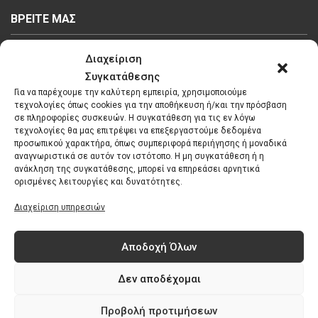
ΒΡΕΙΤΕ ΜΑΣ
Διαχείριση
Συγκατάθεσης
Για να παρέχουμε την καλύτερη εμπειρία, χρησιμοποιούμε
τεχνολογίες όπως cookies για την αποθήκευση ή/και την πρόσβαση
Κάντε κλικ στο κουμπί 'Συμφωνώ' για να
σε πληροφορίες συσκευών. Η συγκατάθεση για τις εν λόγω
τεχνολογίες θα μας επιτρέψει να επεξεργαστούμε δεδομένα
ενεργοποιήσετε το Google maps.
προσωπικού χαρακτήρα, όπως συμπεριφορά περιήγησης ή μοναδικά
Πολιτική Cookies
αναγνωριστικά σε αυτόν τον ιστότοπο. Η μη συγκατάθεση ή η
ανάκληση της συγκατάθεσης, μπορεί να επηρεάσει αρνητικά
Συμφωνώ
ορισμένες λειτουργίες και δυνατότητες.
Διαχείριση υπηρεσιών
Αποδοχή Όλων
Δεν αποδέχομαι
Προβολή προτιμήσεων
© 2017 Χαλκός Θεσσαλονίκη - All Rights Reserved | Powered by