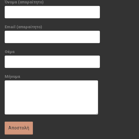
Όνομα (απαραίτητο)
Email (απαραίτητο)
Θέμα
Μήνυμα