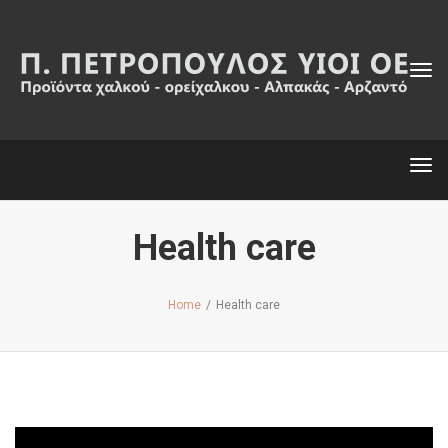
Tog
navi
Tog
navi
Health care
Home
/
Health care