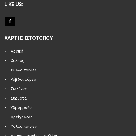
LIKE US:
ΧΑΡΤΗΣ ΙΣΤΟΤΟΠΟΥ
Αρχική
Χαλκός
Φύλλα-ταινίες
Ράβδοι-λάμες
Σωλήνες
Σύρματα
Υδρορροές
Ορείχαλκος
Φύλλα-ταινίες
Λάμες – γωνίες – ράβδοι