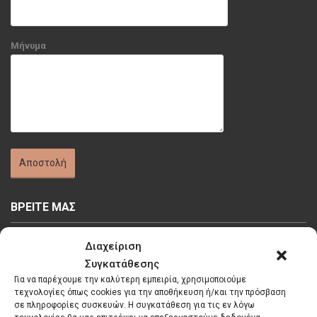
Μήνυμα
ΒΡΕΙΤΕ ΜΑΣ
Διαχείριση
Συγκατάθεσης
Για να παρέχουμε την καλύτερη εμπειρία, χρησιμοποιούμε
τεχνολογίες όπως cookies για την αποθήκευση ή/και την πρόσβαση
Κάντε κλικ στο κουμπί 'Συμφωνώ' για να
σε πληροφορίες συσκευών. Η συγκατάθεση για τις εν λόγω