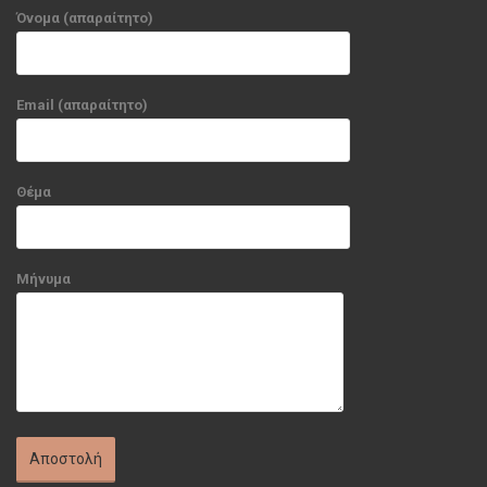
Όνομα (απαραίτητο)
Email (απαραίτητο)
Θέμα
Μήνυμα