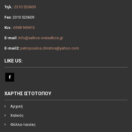
Τηλ.
:
2310 520609
Fax
: 2310 520609
Κιν.
:
6948 949413
E-mail
:
info@xalkos-oreixalkos.gr
E-mail2
:
petropoulos.christos@yahoo.com
LIKE US:
ΧΑΡΤΗΣ ΙΣΤΟΤΟΠΟΥ
Αρχική
Χαλκός
Φύλλα-ταινίες