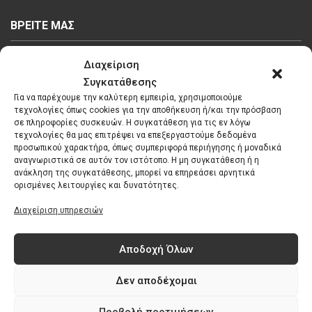
ΒΡΕΙΤΕ ΜΑΣ
Διαχείριση
Συγκατάθεσης
Για να παρέχουμε την καλύτερη εμπειρία, χρησιμοποιούμε
τεχνολογίες όπως cookies για την αποθήκευση ή/και την πρόσβαση
Κάντε κλικ στο κουμπί 'Συμφωνώ' για να
σε πληροφορίες συσκευών. Η συγκατάθεση για τις εν λόγω
τεχνολογίες θα μας επιτρέψει να επεξεργαστούμε δεδομένα
ενεργοποιήσετε το Google maps.
προσωπικού χαρακτήρα, όπως συμπεριφορά περιήγησης ή μοναδικά
Πολιτική Cookies
αναγνωριστικά σε αυτόν τον ιστότοπο. Η μη συγκατάθεση ή η
ανάκληση της συγκατάθεσης, μπορεί να επηρεάσει αρνητικά
Συμφωνώ
ορισμένες λειτουργίες και δυνατότητες.
Διαχείριση υπηρεσιών
Αποδοχή Όλων
Δεν αποδέχομαι
Προβολή προτιμήσεων